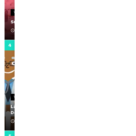
VIDEOS
Support Black Business Wee-kend
April 1, 2022
2:02
VIDEOS
La rubrique santé speciale coronavirus du
Docteur Makanda
April 1, 2022