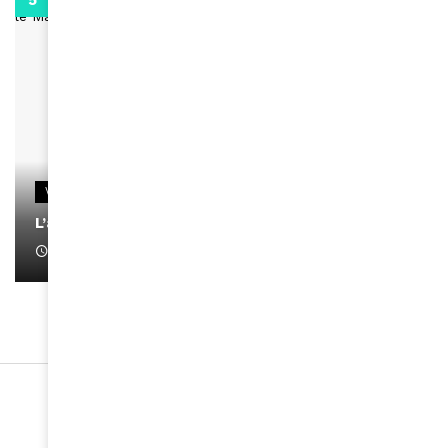
0:13
VIDEOS
L’artiste Yoan s’exprime
January 1, 2022