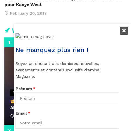
pour Kanye West
February 20, 2017
Vidéos
0:29
Ne manquez plus rien !
Soyez au courant des dernières nouvelles,
événements et contenus exclusifs d'Amina
Magazine.
Prénom
*
VIDEOS
Remerciements à Ayden pour son message sur
AMINA, le Magazine de la Femme
Email
*
April 1, 2022
0:13