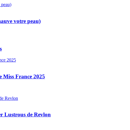
 sauve votre peau)
s
e Miss France 2025
er Lustrous de Revlon