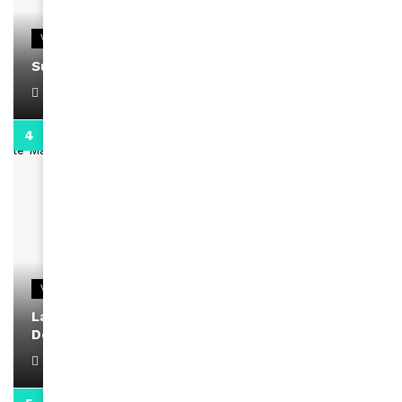
VIDEOS
Support Black Business Wee-kend
April 1, 2022
2:02
VIDEOS
La rubrique santé speciale coronavirus du
Docteur Makanda
April 1, 2022