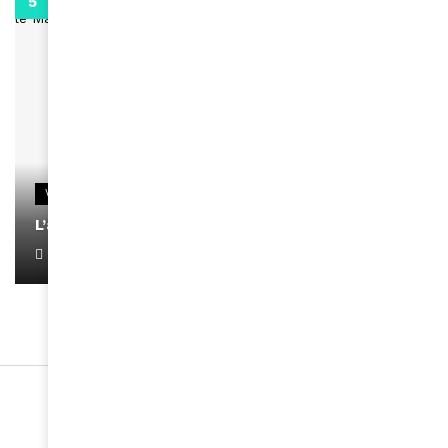
0:13
VIDEOS
L’artiste Yoan s’exprime
January 1, 2022