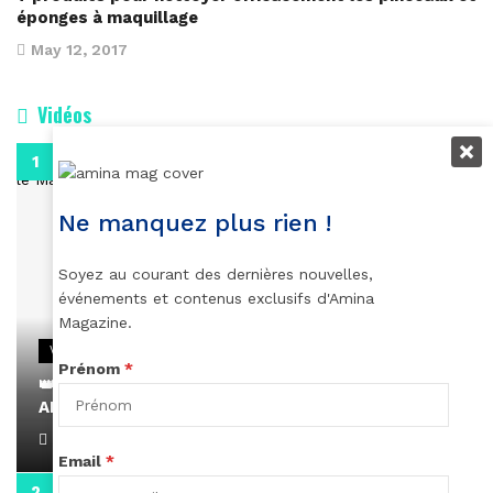
éponges à maquillage
May 12, 2017
Vidéos
0:29
Ne manquez plus rien !
Soyez au courant des dernières nouvelles,
événements et contenus exclusifs d'Amina
Magazine.
VIDEOS
Prénom
*
👑 Remerciements à Ayden pour son message sur
AMINA, le Magazine de la Femme
April 1, 2022
Email
*
0:13