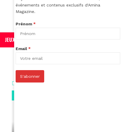
événements et contenus exclusifs d'Amina
Magazine.
Prénom
*
0
JEUX & CONCOURS
Email
*
S'abonner
Vidéos
0:29
VIDEOS