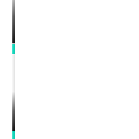
Remerciements à Ayden pour son
message sur AMINA, le Magazine de la
Femme
par
Rédaction
April 1, 2022
0:13
VIDEOS
Stacy passe un message
par
Rédaction
April 1, 2022
0:13