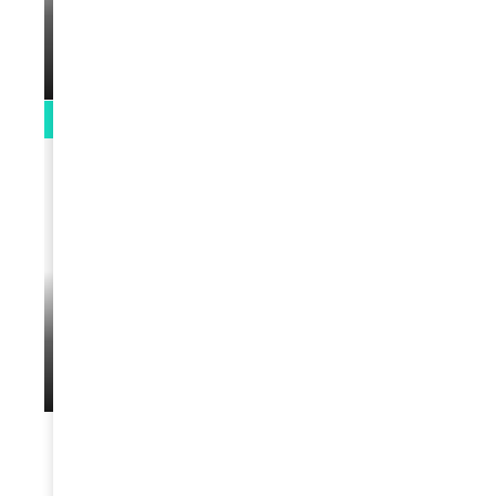
La rubrique santé speciale coronavirus
du Docteur Makanda
par
Rédaction
April 1, 2022
0:13
VIDEOS
L’artiste Yoan s’exprime
par
Rédaction
January 1, 2022