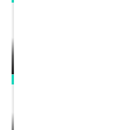
VIDEOS
Support Black Business Wee-kend
par
Rédaction
April 1, 2022
2:02
VIDEOS