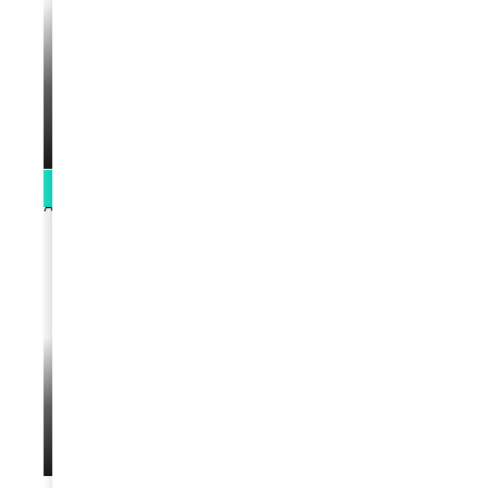
VIDEOS
La rubrique santé speciale coronavirus
du Docteur Makanda
par
Rédaction
April 1, 2022
0:13
VIDEOS
L’artiste Yoan s’exprime
par
Rédaction
January 1, 2022