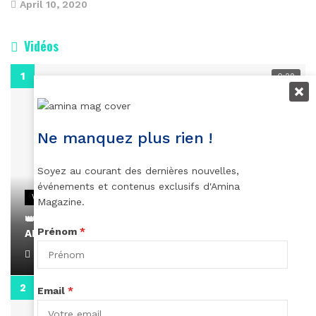
April 10, 2020
Vidéos
0:29
Ne manquez plus rien !
Soyez au courant des dernières nouvelles,
événements et contenus exclusifs d'Amina
VIDEOS
Magazine.
👑 Remerciements à Ayden pour son message sur
Prénom
*
AMINA, le Magazine de la Femme
April 1, 2022
0:13
Email
*