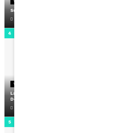
VIDEOS
Support Black Business Wee-kend
April 1, 2022
2:02
VIDEOS
La rubrique santé speciale coronavirus du
Docteur Makanda
April 1, 2022
0:13