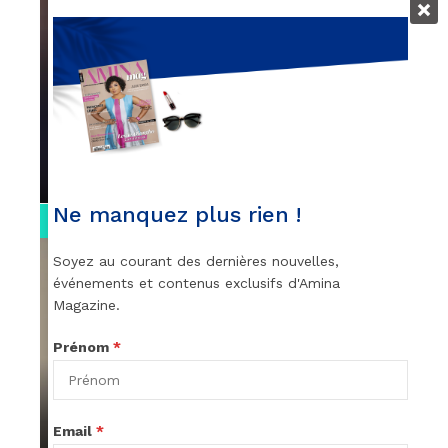
VIDEOS
Remerciements à Ayden pour son
message sur AMINA, le Magazine de la
Femme
par
Rédaction
April 1, 2022
Ne manquez plus rien !
0:13
Soyez au courant des dernières nouvelles,
événements et contenus exclusifs d'Amina
Magazine.
Prénom
*
VIDEOS
Stacy passe un message
Email
*