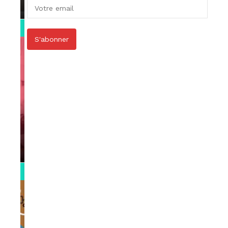
par
Rédaction
April 1, 2022
0:13
S'abonner
VIDEOS
Support Black Business Wee-kend
par
Rédaction
April 1, 2022
2:02