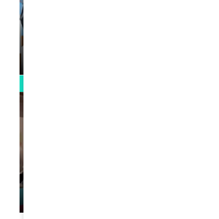
VIDEOS
La rubrique santé speciale coronavirus
du Docteur Makanda
par
Rédaction
April 1, 2022
0:13
VIDEOS
L’artiste Yoan s’exprime
par
Rédaction
January 1, 2022