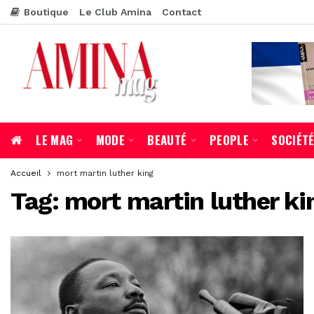
Boutique
Le Club Amina
Contact
LE MAG
MODE
BEAUTÉ
PEOPLE
SOCIÉT
Accueil
mort martin luther king
Tag:
mort martin luther ki