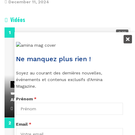
December 11, 2024
Vidéos
0:29
Ne manquez plus rien !
Soyez au courant des dernières nouvelles,
événements et contenus exclusifs d'Amina
VIDEOS
Magazine.
👑 Remerciements à Ayden pour son message sur
Prénom
*
AMINA, le Magazine de la Femme
April 1, 2022
0:13
Email
*