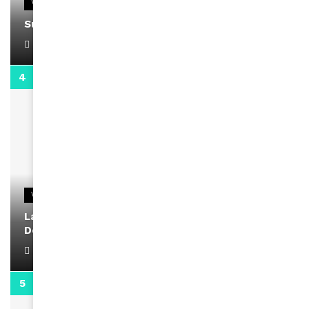
VIDEOS
Support Black Business Wee-kend
April 1, 2022
2:02
VIDEOS
La rubrique santé speciale coronavirus du
Docteur Makanda
April 1, 2022
0:13