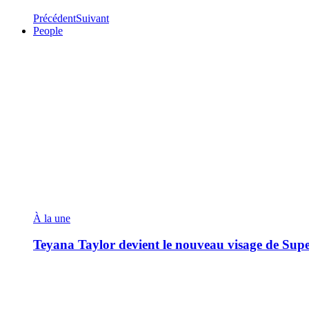
Précédent
Suivant
People
À la une
Teyana Taylor devient le nouveau visage de Sup