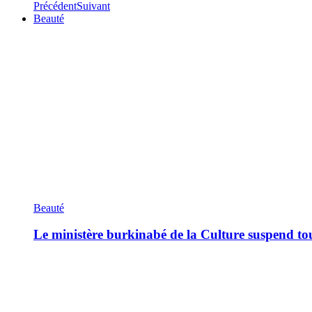
Précédent
Suivant
Beauté
Beauté
Le ministère burkinabé de la Culture suspend tous