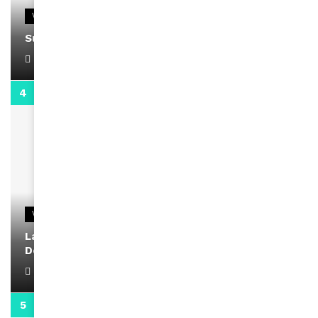
VIDEOS
Support Black Business Wee-kend
April 1, 2022
2:02
VIDEOS
La rubrique santé speciale coronavirus du
Docteur Makanda
April 1, 2022
0:13