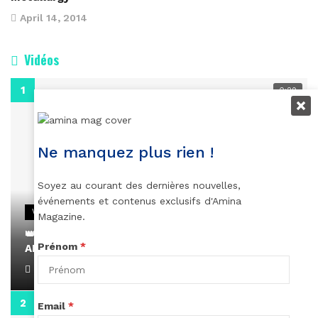
April 14, 2014
Vidéos
0:29
Ne manquez plus rien !
Soyez au courant des dernières nouvelles,
événements et contenus exclusifs d'Amina
VIDEOS
Magazine.
👑 Remerciements à Ayden pour son message sur
Prénom
*
AMINA, le Magazine de la Femme
April 1, 2022
0:13
Email
*