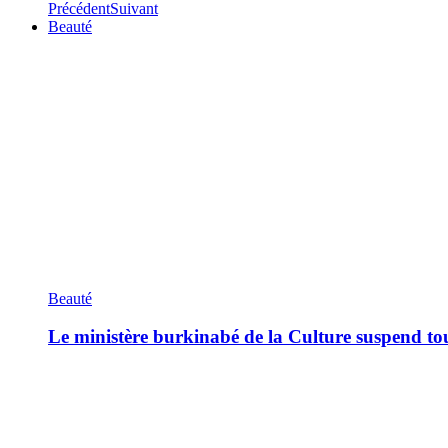
Précédent
Suivant
Beauté
Beauté
Le ministère burkinabé de la Culture suspend tous