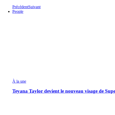
Précédent
Suivant
People
À la une
Teyana Taylor devient le nouveau visage de Sup