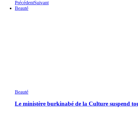
Précédent
Suivant
Beauté
Beauté
Le ministère burkinabé de la Culture suspend tous