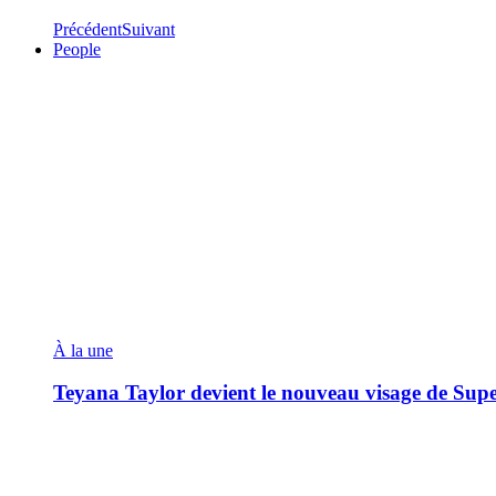
Précédent
Suivant
People
À la une
Teyana Taylor devient le nouveau visage de Sup