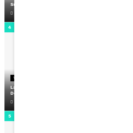
Support Black Business Wee-kend
April 1, 2022
2:02
VIDEOS
La rubrique santé speciale coronavirus du
Docteur Makanda
April 1, 2022
0:13