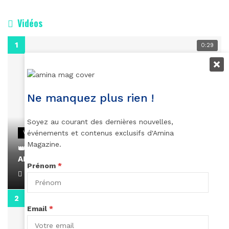
Vidéos
0:29
Ne manquez plus rien !
Soyez au courant des dernières nouvelles,
événements et contenus exclusifs d'Amina
VIDEOS
Magazine.
👑 Remerciements à Ayden pour son message sur
AMINA, le Magazine de la Femme
Prénom
*
April 1, 2022
0:13
Email
*