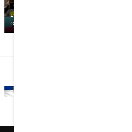
VIDEOS
L’artiste Yoan s’exprime
January 1, 2022