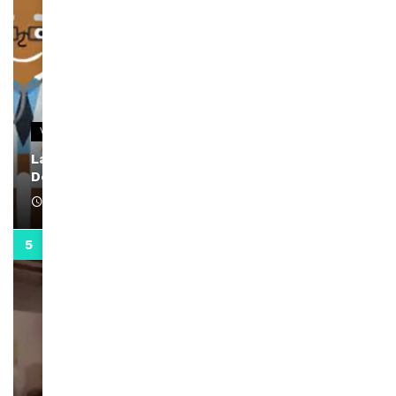
VIDEOS
La rubrique santé speciale coronavirus du
Docteur Makanda
April 1, 2022
0:13