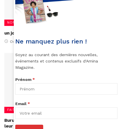
NON CLASSÉ
un jour, un entrepreneur : Erik Kake & Mariage Afro
Ne manquez plus rien !
October 21, 2017
Soyez au courant des dernières nouvelles,
événements et contenus exclusifs d'Amina
Magazine.
Prénom
*
Email
*
FAITS DIVERS
Burundi – Les couples non mariés invités à légaliser
leur union sous peine de sanction