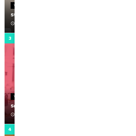
VIDEOS
Stacy passe un message
April 1, 2022
0:13
VIDEOS
Support Black Business Wee-kend
April 1, 2022
2:02