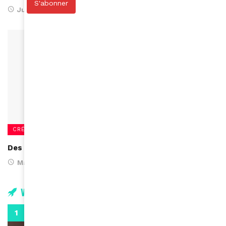
S'abonner
June 13, 2017
CRÉATEURS
Des robes de mariées tendances à petits prix!
March 13, 2016
Vidéos
0:29