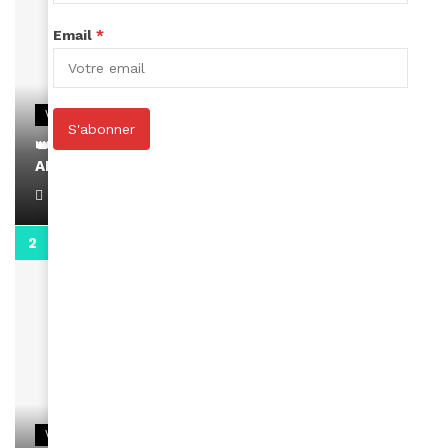
Email
*
VIDEOS
S'abonner
👑 Remerciements à Ayden pour son message sur
AMINA, le Magazine de la Femme
April 1, 2022
0:13
VIDEOS