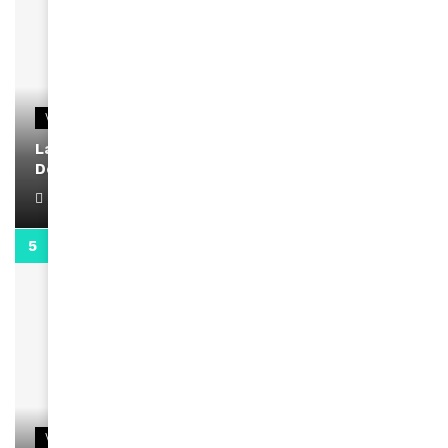
VIDEOS
La rubrique santé speciale coronavirus du
Docteur Makanda
April 1, 2022
0:13
VIDEOS