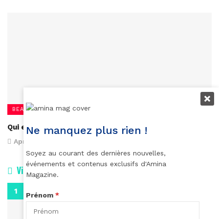
BEAUTÉ
Qui est Oluchi Onweagba-Orlandi ?
Ne manquez plus rien !
April 26, 2023
Soyez au courant des dernières nouvelles,
événements et contenus exclusifs d'Amina
Vidéos
Magazine.
0:29
Prénom
*