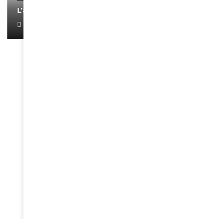
L’artiste Yoan s’exprime
January 1, 2022