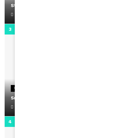
Stacy passe un message
April 1, 2022
0:13
VIDEOS
Support Black Business Wee-kend
April 1, 2022
2:02