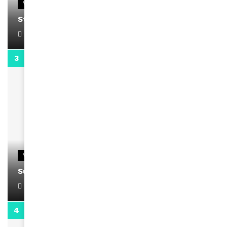
VIDEOS
Stacy passe un message
April 1, 2022
0:13
VIDEOS
Support Black Business Wee-kend
April 1, 2022
2:02