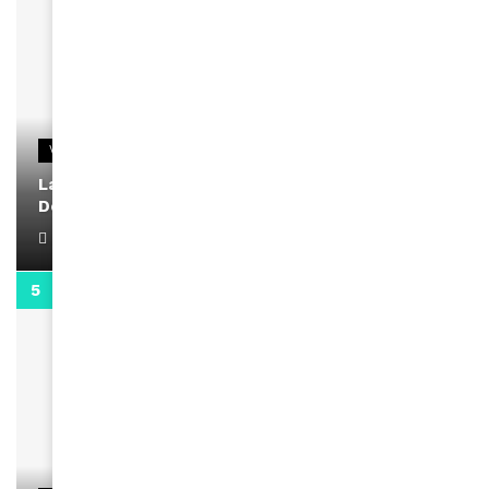
VIDEOS
La rubrique santé speciale coronavirus du
Docteur Makanda
April 1, 2022
0:13