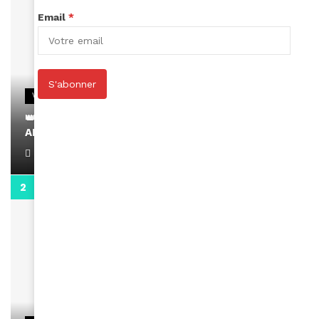
Email
*
S'abonner
VIDEOS
👑 Remerciements à Ayden pour son message sur
AMINA, le Magazine de la Femme
April 1, 2022
0:13