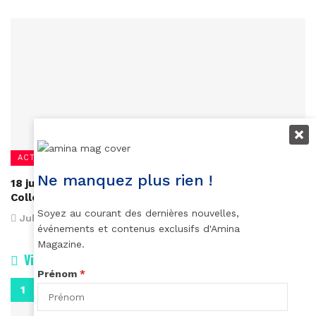
ACTUALITÉS
Ne manquez plus rien !
18 juillet, journée internationale de Nelson Mandela : le
Collectif Africa 50 revisite ses œuvres
Soyez au courant des dernières nouvelles,
July 13, 2018
événements et contenus exclusifs d'Amina
Magazine.
Vidéos
Prénom
*
0:29