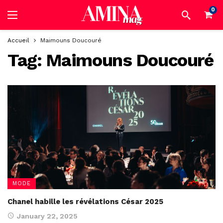
0
Accueil
Maimouns Doucouré
Tag:
Maimouns Doucouré
MODE
Chanel habille les révélations César 2025
January 22, 2025