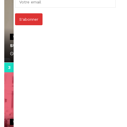
S'abonner
VIDEOS
Stacy passe un message
April 1, 2022
0:13
VIDEOS