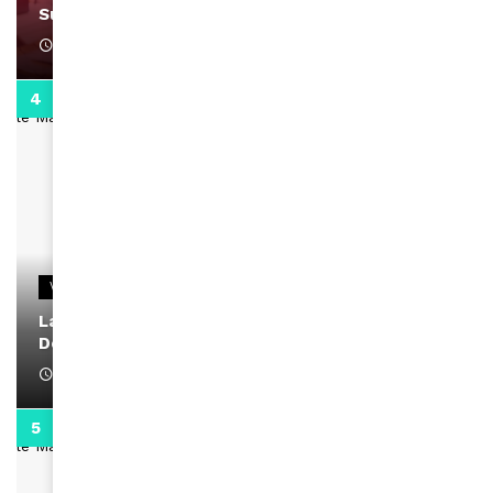
Support Black Business Wee-kend
April 1, 2022
2:02
VIDEOS
La rubrique santé speciale coronavirus du
Docteur Makanda
April 1, 2022
0:13