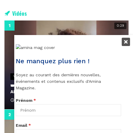
Vidéos
0:29
Ne manquez plus rien !
Soyez au courant des dernières nouvelles,
VIDEOS
événements et contenus exclusifs d'Amina
👑 Remerciements à Ayden pour son message sur
Magazine.
AMINA, le Magazine de la Femme
April 1, 2022
Prénom
*
0:13
Email
*