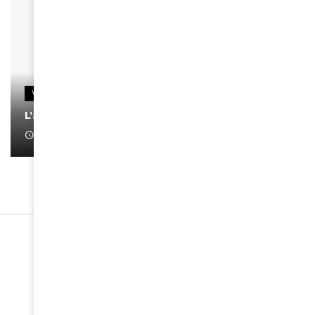
VIDEOS
L’artiste Yoan s’exprime
January 1, 2022