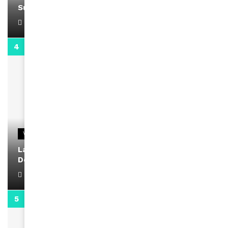
Support Black Business Wee-kend
April 1, 2022
2:02
VIDEOS
La rubrique santé speciale coronavirus du
Docteur Makanda
April 1, 2022
0:13