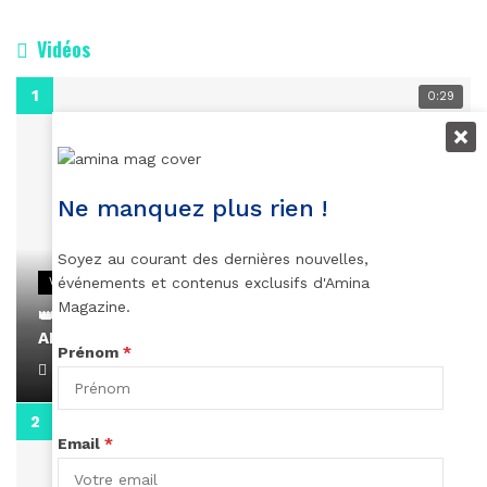
Vidéos
0:29
Ne manquez plus rien !
Soyez au courant des dernières nouvelles,
événements et contenus exclusifs d'Amina
VIDEOS
Magazine.
👑 Remerciements à Ayden pour son message sur
AMINA, le Magazine de la Femme
Prénom
*
April 1, 2022
0:13
Email
*