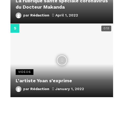
La rubrique santé speciale coronavirus
du Docteur Makanda
par
Rédaction
April 1, 2022
0:13
VIDEOS
L’artiste Yoan s’exprime
par
Rédaction
January 1, 2022