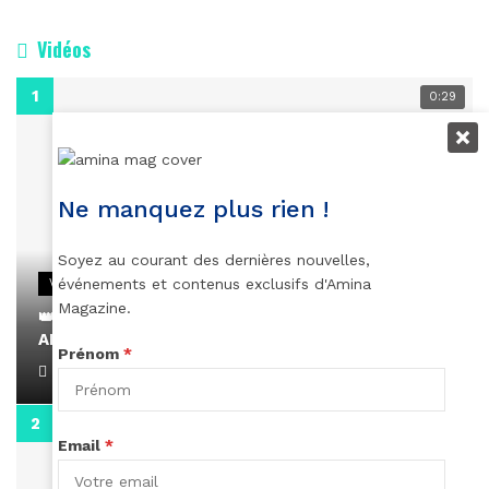
Vidéos
0:29
Ne manquez plus rien !
Soyez au courant des dernières nouvelles,
événements et contenus exclusifs d'Amina
VIDEOS
Magazine.
👑 Remerciements à Ayden pour son message sur
AMINA, le Magazine de la Femme
Prénom
*
April 1, 2022
0:13
Email
*