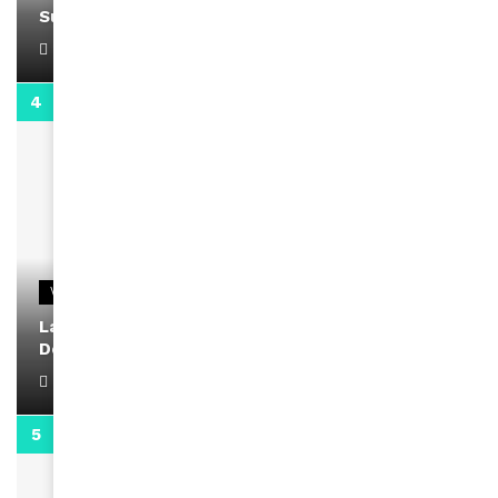
Support Black Business Wee-kend
April 1, 2022
2:02
VIDEOS
La rubrique santé speciale coronavirus du
Docteur Makanda
April 1, 2022
0:13