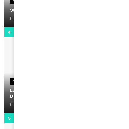
VIDEOS
Support Black Business Wee-kend
April 1, 2022
2:02
VIDEOS
La rubrique santé speciale coronavirus du
Docteur Makanda
April 1, 2022
0:13