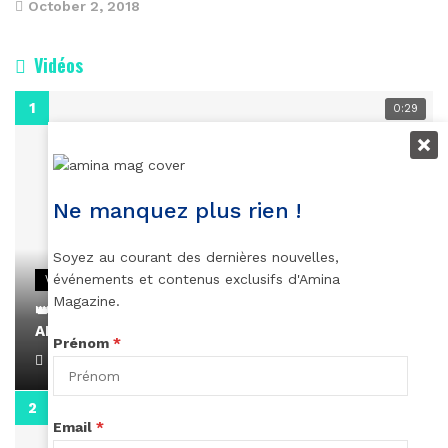
October 2, 2018
Vidéos
0:29
Ne manquez plus rien !
Soyez au courant des dernières nouvelles,
événements et contenus exclusifs d'Amina
VIDEOS
Magazine.
👑 Remerciements à Ayden pour son message sur
AMINA, le Magazine de la Femme
Prénom
*
April 1, 2022
0:13
Email
*