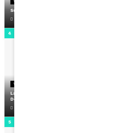
VIDEOS
Support Black Business Wee-kend
April 1, 2022
2:02
VIDEOS
La rubrique santé speciale coronavirus du
Docteur Makanda
April 1, 2022
0:13