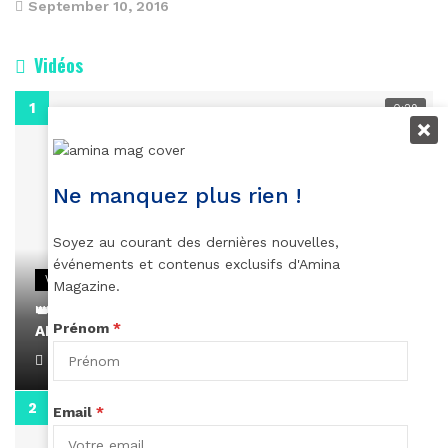
September 10, 2016
Vidéos
0:29
Ne manquez plus rien !
Soyez au courant des dernières nouvelles,
événements et contenus exclusifs d'Amina
VIDEOS
Magazine.
👑 Remerciements à Ayden pour son message sur
Prénom
*
AMINA, le Magazine de la Femme
April 1, 2022
0:13
Email
*