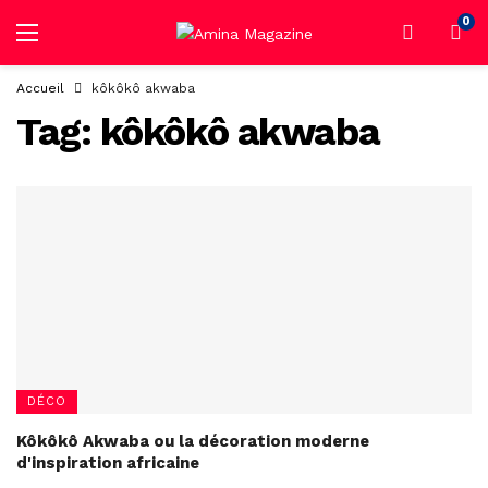
0
Accueil
kôkôkô akwaba
Tag:
kôkôkô akwaba
DÉCO
Kôkôkô Akwaba ou la décoration moderne
d'inspiration africaine