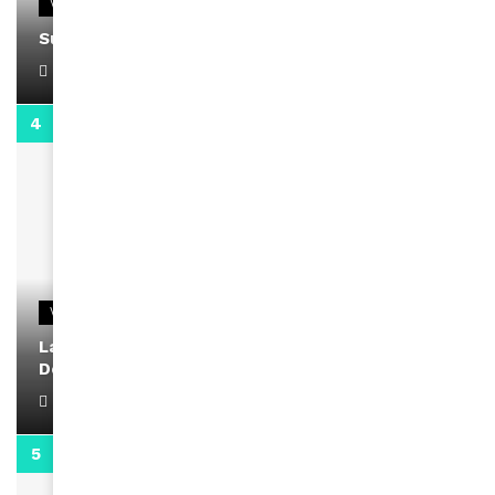
VIDEOS
Support Black Business Wee-kend
April 1, 2022
2:02
VIDEOS
La rubrique santé speciale coronavirus du
Docteur Makanda
April 1, 2022
0:13