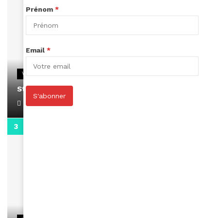
Prénom
*
Email
*
VIDEOS
Stacy passe un message
S'abonner
April 1, 2022
0:13