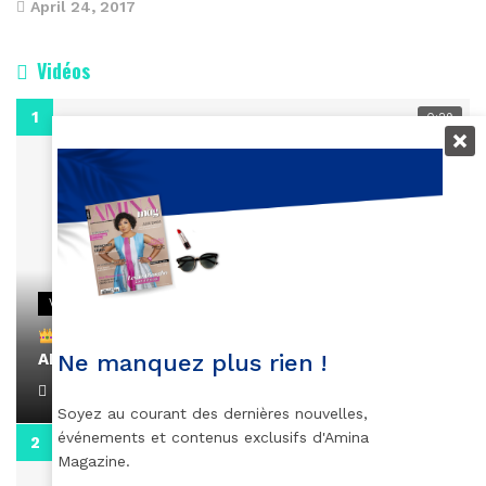
April 24, 2017
Vidéos
0:29
VIDEOS
Remerciements à Ayden pour son message sur
AMINA, le Magazine de la Femme
Ne manquez plus rien !
April 1, 2022
Soyez au courant des dernières nouvelles,
événements et contenus exclusifs d'Amina
0:13
Magazine.