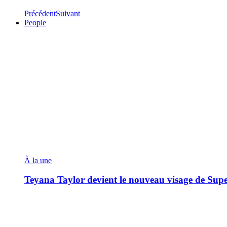
Précédent
Suivant
People
À la une
Teyana Taylor devient le nouveau visage de Sup