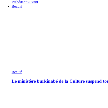
Précédent
Suivant
Beauté
Beauté
Le ministère burkinabé de la Culture suspend tous