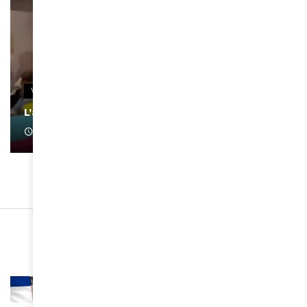
VIDEOS
L’artiste Yoan s’exprime
January 1, 2022