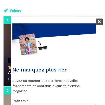
Vidéos
0:29
VIDEOS
Remerciements à Ayden pour son message sur
Ne manquez plus rien !
AMINA, le Magazine de la Femme
April 1, 2022
Soyez au courant des dernières nouvelles,
événements et contenus exclusifs d'Amina
0:13
Magazine.
Prénom
*