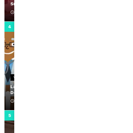
Support Black Business Wee-kend
April 1, 2022
2:02
VIDEOS
La rubrique santé speciale coronavirus du
Docteur Makanda
April 1, 2022
0:13