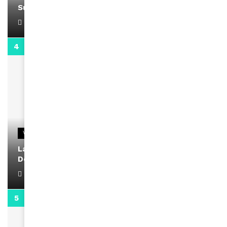
Support Black Business Wee-kend
April 1, 2022
2:02
VIDEOS
La rubrique santé speciale coronavirus du
Docteur Makanda
April 1, 2022
0:13