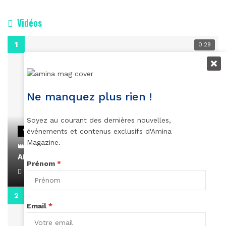
Vidéos
0:29
Ne manquez plus rien !
Soyez au courant des dernières nouvelles,
événements et contenus exclusifs d'Amina
VIDEOS
Magazine.
👑 Remerciements à Ayden pour son message sur
AMINA, le Magazine de la Femme
Prénom
*
April 1, 2022
0:13
Email
*