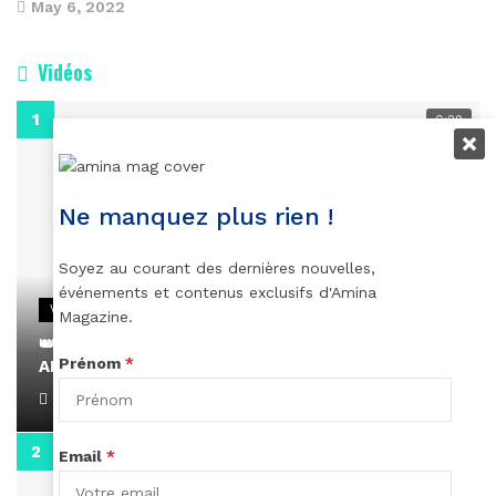
May 6, 2022
Vidéos
0:29
Ne manquez plus rien !
Soyez au courant des dernières nouvelles,
événements et contenus exclusifs d'Amina
VIDEOS
Magazine.
👑 Remerciements à Ayden pour son message sur
Prénom
*
AMINA, le Magazine de la Femme
April 1, 2022
0:13
Email
*