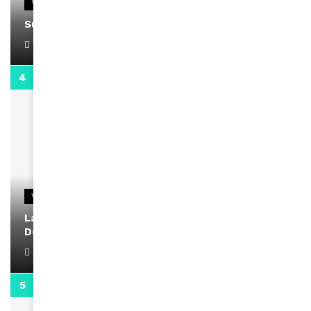
VIDEOS
Support Black Business Wee-kend
April 1, 2022
2:02
VIDEOS
La rubrique santé speciale coronavirus du
Docteur Makanda
April 1, 2022
0:13