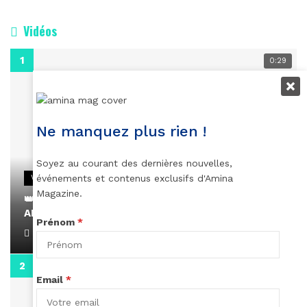
Vidéos
0:29
Ne manquez plus rien !
Soyez au courant des dernières nouvelles,
événements et contenus exclusifs d'Amina
VIDEOS
Magazine.
👑 Remerciements à Ayden pour son message sur
AMINA, le Magazine de la Femme
Prénom
*
April 1, 2022
0:13
Email
*