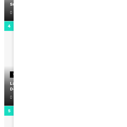
Support Black Business Wee-kend
April 1, 2022
2:02
VIDEOS
La rubrique santé speciale coronavirus du
Docteur Makanda
April 1, 2022
0:13