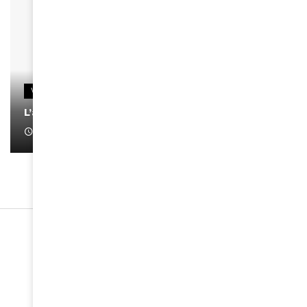
VIDEOS
L’artiste Yoan s’exprime
January 1, 2022