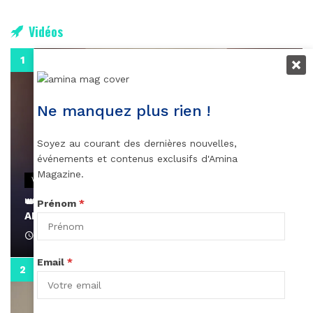
Vidéos
0:29
Ne manquez plus rien !
Soyez au courant des dernières nouvelles,
événements et contenus exclusifs d'Amina
Magazine.
VIDEOS
👑 Remerciements à Ayden pour son message sur
Prénom
*
AMINA, le Magazine de la Femme
April 1, 2022
Email
*
0:13