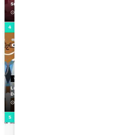
Support Black Business Wee-kend
April 1, 2022
2:02
VIDEOS
La rubrique santé speciale coronavirus du
Docteur Makanda
April 1, 2022
0:13