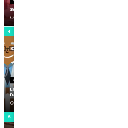
VIDEOS
Support Black Business Wee-kend
April 1, 2022
2:02
VIDEOS
La rubrique santé speciale coronavirus du
Docteur Makanda
April 1, 2022
0:13