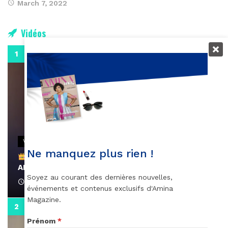
March 7, 2022
Vidéos
0:29
VIDEOS
Ne manquez plus rien !
Remerciements à Ayden pour son message sur
AMINA, le Magazine de la Femme
Soyez au courant des dernières nouvelles,
April 1, 2022
événements et contenus exclusifs d'Amina
Magazine.
0:13
Prénom
*