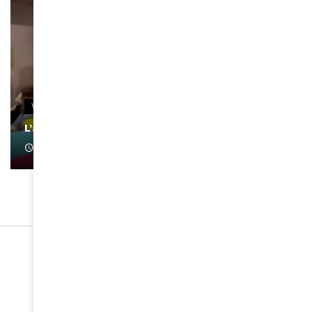
VIDEOS
L’artiste Yoan s’exprime
January 1, 2022