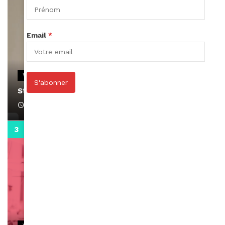
Email
*
VIDEOS
S'abonner
Stacy passe un message
April 1, 2022
0:13