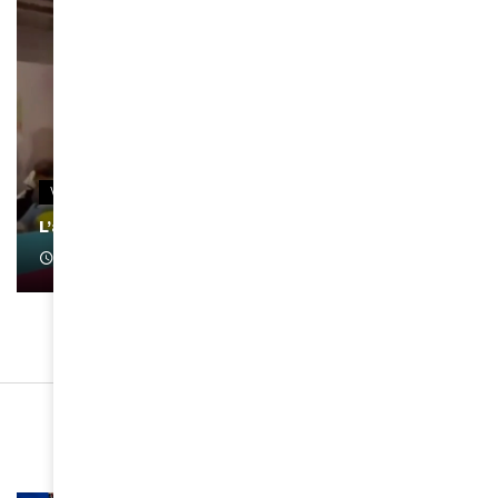
VIDEOS
L’artiste Yoan s’exprime
January 1, 2022