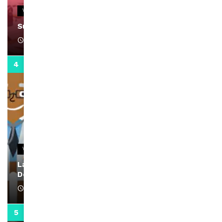
VIDEOS
Support Black Business Wee-kend
April 1, 2022
2:02
VIDEOS
La rubrique santé speciale coronavirus du
Docteur Makanda
April 1, 2022
0:13