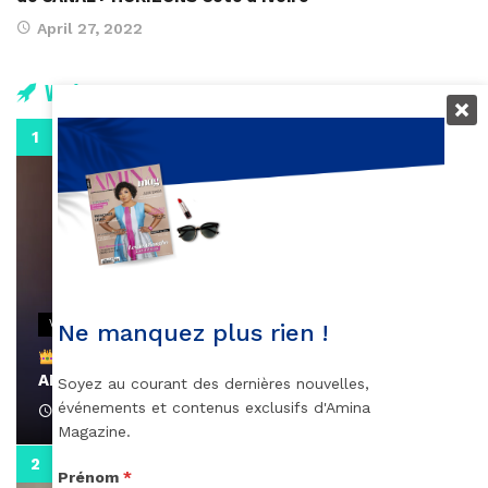
April 27, 2022
Vidéos
0:29
VIDEOS
Ne manquez plus rien !
Remerciements à Ayden pour son message sur
AMINA, le Magazine de la Femme
Soyez au courant des dernières nouvelles,
événements et contenus exclusifs d'Amina
April 1, 2022
Magazine.
0:13
Prénom
*