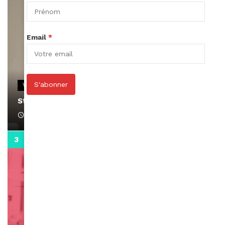
Email
*
S'abonner
VIDEOS
Stacy passe un message
April 1, 2022
0:13