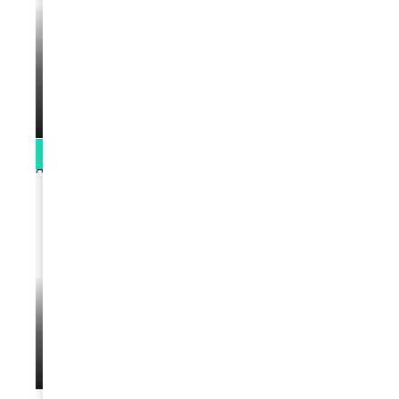
VIDEOS
La rubrique santé speciale coronavirus
du Docteur Makanda
par
Rédaction
April 1, 2022
0:13
VIDEOS
L’artiste Yoan s’exprime
par
Rédaction
January 1, 2022