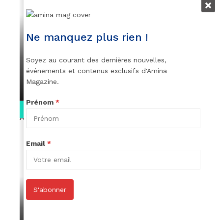
VIDEOS
Ne manquez plus rien !
👑 Remerciements à Ayden pour son
message sur AMINA, le Magazine de la
Soyez au courant des dernières nouvelles,
Femme
événements et contenus exclusifs d'Amina
Magazine.
par
Rédaction
April 1, 2022
Prénom
*
0:13
Email
*
S'abonner
VIDEOS
Stacy passe un message