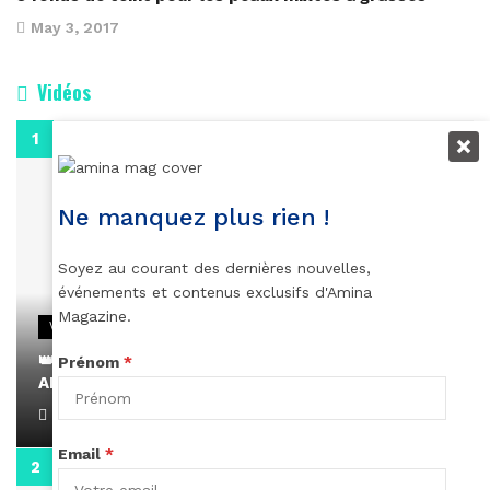
May 3, 2017
Vidéos
0:29
Ne manquez plus rien !
Soyez au courant des dernières nouvelles,
événements et contenus exclusifs d'Amina
Magazine.
VIDEOS
👑 Remerciements à Ayden pour son message sur
Prénom
*
AMINA, le Magazine de la Femme
April 1, 2022
Email
*
0:13