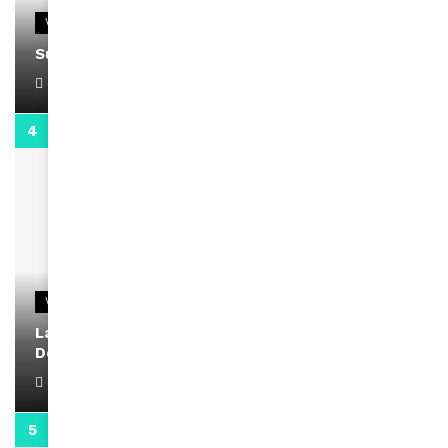
VIDEOS
Support Black Business Wee-kend
April 1, 2022
2:02
VIDEOS
La rubrique santé speciale coronavirus du
Docteur Makanda
April 1, 2022
0:13