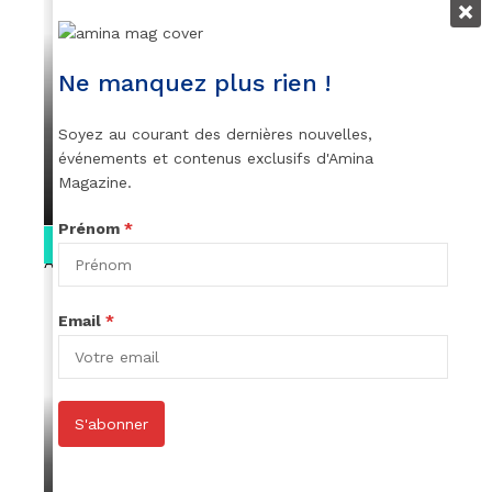
VIDEOS
Ne manquez plus rien !
👑 Remerciements à Ayden pour son
message sur AMINA, le Magazine de la
Soyez au courant des dernières nouvelles,
Femme
événements et contenus exclusifs d'Amina
Magazine.
par
Rédaction
April 1, 2022
Prénom
*
0:13
Email
*
S'abonner
VIDEOS
Stacy passe un message