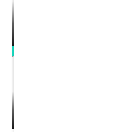
VIDEOS
La rubrique santé speciale coronavirus
du Docteur Makanda
par
Rédaction
April 1, 2022
0:13
VIDEOS
L’artiste Yoan s’exprime
par
Rédaction
January 1, 2022