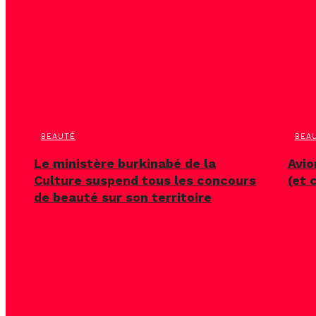
BEAUTÉ
BEA
Le ministère burkinabé de la
Avio
Culture suspend tous les concours
(et 
de beauté sur son territoire