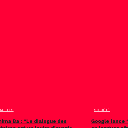
UALITÉS
SOCIÉTÉ
hima Ba : “Le dialogue des
Google lance 
itoires est un levier d’avenir
en langues af