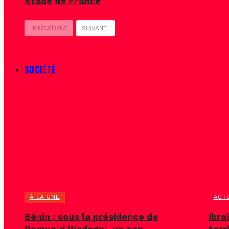
Stade de France
PRÉCÉDENT
SUIVANT
SOCIÉTÉ
À LA UNE
ACT
Bénin : sous la présidence de
Ibra
Romuald Wadagni, un cap
terr