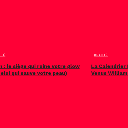
UTÉ
BEAUTÉ
n : le siège qui ruine votre glow
La Calendrier 
celui qui sauve votre peau)
Venus William