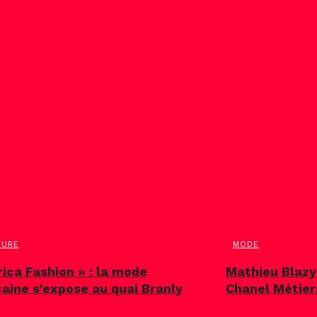
TURE
MODE
rica Fashion » : la mode
Mathieu Blazy
caine s’expose au quai Branly
Chanel Métier