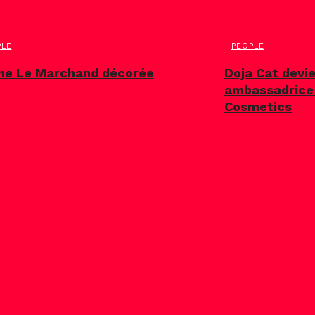
PLE
PEOPLE
ne Le Marchand décorée
Doja Cat devie
ambassadrice
Cosmetics