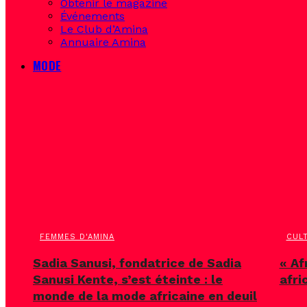
Obtenir le magazine
Événements
Le Club d’Amina
Annuaire Amina
MODE
FEMMES D'AMINA
CUL
Sadia Sanusi, fondatrice de Sadia
« Af
Sanusi Kente, s’est éteinte : le
afri
monde de la mode africaine en deuil