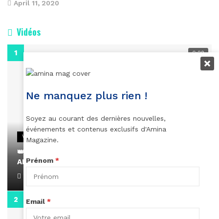
April 11, 2020
Vidéos
0:29
Ne manquez plus rien !
Soyez au courant des dernières nouvelles,
événements et contenus exclusifs d'Amina
VIDEOS
Magazine.
👑 Remerciements à Ayden pour son message sur
Prénom
*
AMINA, le Magazine de la Femme
April 1, 2022
0:13
Email
*