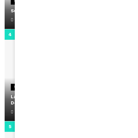
VIDEOS
Support Black Business Wee-kend
April 1, 2022
2:02
VIDEOS
La rubrique santé speciale coronavirus du
Docteur Makanda
April 1, 2022
0:13