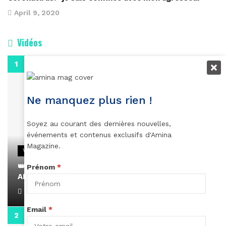
April 9, 2020
Vidéos
0:29
Ne manquez plus rien !
Soyez au courant des dernières nouvelles,
événements et contenus exclusifs d'Amina
Magazine.
VIDEOS
👑 Remerciements à Ayden pour son message sur
Prénom
*
AMINA, le Magazine de la Femme
April 1, 2022
Email
*
0:13