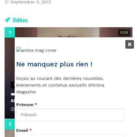
September 3, 2017
Vidéos
0:29
Ne manquez plus rien !
Soyez au courant des dernières nouvelles,
événements et contenus exclusifs d'Amina
VIDEOS
Magazine.
👑 Remerciements à Ayden pour son message sur
AMINA, le Magazine de la Femme
Prénom
*
April 1, 2022
0:13
Email
*