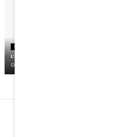
VIDEOS
L’artiste Yoan s’exprime
January 1, 2022