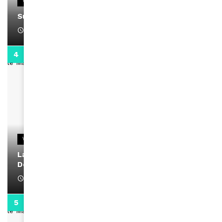
VIDEOS
Support Black Business Wee-kend
April 1, 2022
2:02
VIDEOS
La rubrique santé speciale coronavirus du
Docteur Makanda
April 1, 2022
0:13