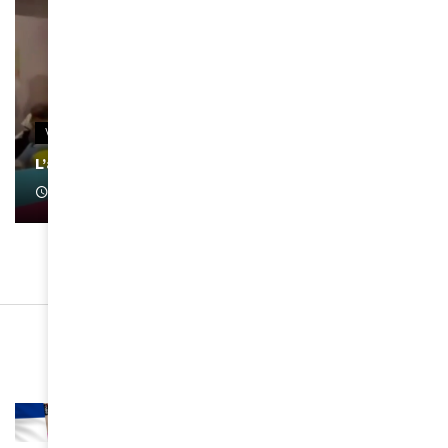
VIDEOS
L’artiste Yoan s’exprime
January 1, 2022