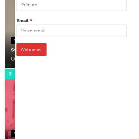
Email
*
VIDEOS
Stacy passe un message
S'abonner
April 1, 2022
0:13
VIDEOS