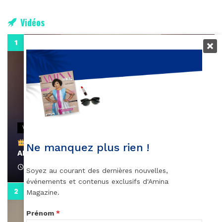
Vidéos
0:29
VIDEOS
Remerciements à Ayden pour son message sur
Ne manquez plus rien !
AMINA, le Magazine de la Femme
April 1, 2022
Soyez au courant des dernières nouvelles,
événements et contenus exclusifs d'Amina
0:13
Magazine.
Prénom
*