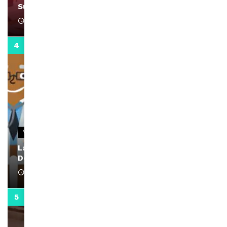
Support Black Business Wee-kend
April 1, 2022
2:02
VIDEOS
La rubrique santé speciale coronavirus du
Docteur Makanda
April 1, 2022
0:13