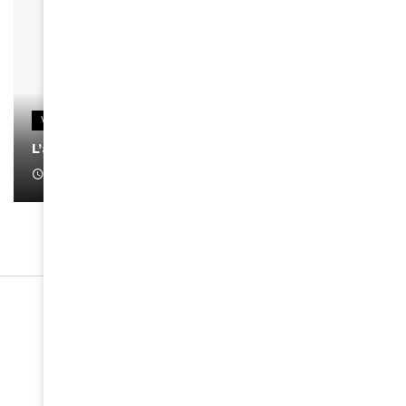
VIDEOS
L’artiste Yoan s’exprime
January 1, 2022