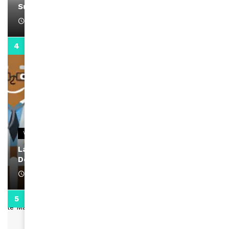
Support Black Business Wee-kend
April 1, 2022
2:02
VIDEOS
La rubrique santé speciale coronavirus du
Docteur Makanda
April 1, 2022
0:13