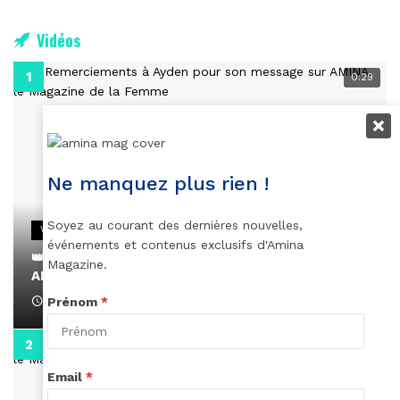
Vidéos
0:29
Ne manquez plus rien !
Soyez au courant des dernières nouvelles,
VIDEOS
événements et contenus exclusifs d'Amina
👑 Remerciements à Ayden pour son message sur
Magazine.
AMINA, le Magazine de la Femme
April 1, 2022
Prénom
*
0:13
Email
*