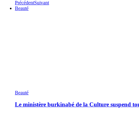
Précédent
Suivant
Beauté
Beauté
Le ministère burkinabé de la Culture suspend tous