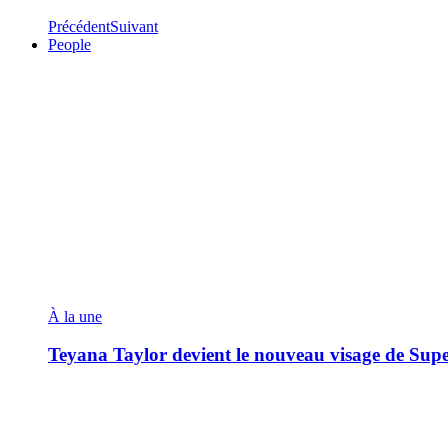
Précédent
Suivant
People
À la une
Teyana Taylor devient le nouveau visage de Sup