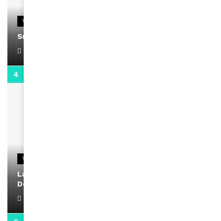
VIDEOS
Support Black Business Wee-kend
April 1, 2022
2:02
VIDEOS
La rubrique santé speciale coronavirus du
Docteur Makanda
April 1, 2022