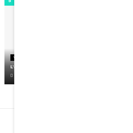
0:13
VIDEOS
L’artiste Yoan s’exprime
January 1, 2022