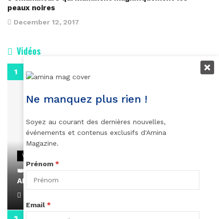
peaux noires
December 12, 2017
Vidéos
0:29
Ne manquez plus rien !
Soyez au courant des dernières nouvelles,
événements et contenus exclusifs d'Amina
Magazine.
VIDEOS
Prénom
*
👑 Remerciements à Ayden pour son message sur
AMINA, le Magazine de la Femme
April 1, 2022
Email
*
0:13