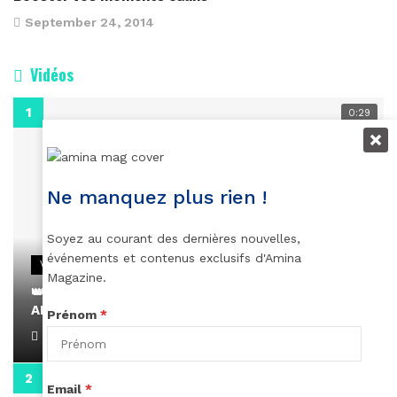
September 24, 2014
Vidéos
0:29
Ne manquez plus rien !
Soyez au courant des dernières nouvelles,
événements et contenus exclusifs d'Amina
VIDEOS
Magazine.
👑 Remerciements à Ayden pour son message sur
AMINA, le Magazine de la Femme
Prénom
*
April 1, 2022
0:13
Email
*