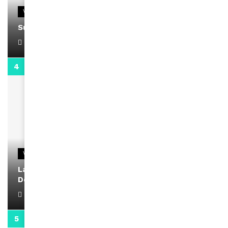
VIDEOS
Support Black Business Wee-kend
April 1, 2022
2:02
VIDEOS
La rubrique santé speciale coronavirus du
Docteur Makanda
April 1, 2022
0:13