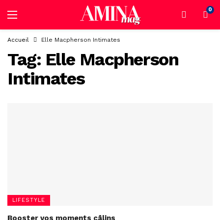
0
Accueil
Elle Macpherson Intimates
Tag:
Elle Macpherson
Intimates
LIFESTYLE
Booster vos moments câlins