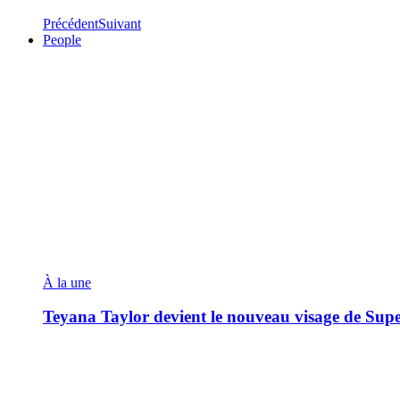
Précédent
Suivant
People
À la une
Teyana Taylor devient le nouveau visage de Sup