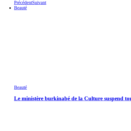
Précédent
Suivant
Beauté
Beauté
Le ministère burkinabé de la Culture suspend tous