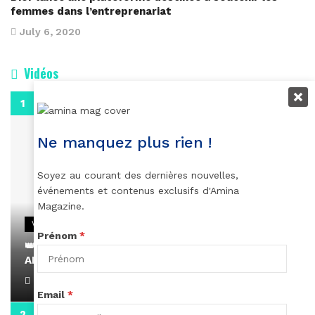
femmes dans l’entreprenariat
July 6, 2020
Vidéos
0:29
Ne manquez plus rien !
Soyez au courant des dernières nouvelles,
événements et contenus exclusifs d'Amina
Magazine.
VIDEOS
Prénom
*
👑 Remerciements à Ayden pour son message sur
AMINA, le Magazine de la Femme
April 1, 2022
Email
*
0:13