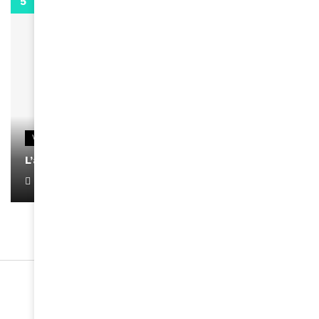
0:13
VIDEOS
L’artiste Yoan s’exprime
January 1, 2022