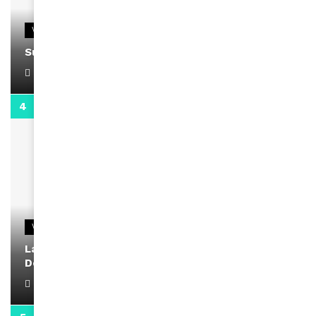
VIDEOS
Support Black Business Wee-kend
April 1, 2022
2:02
VIDEOS
La rubrique santé speciale coronavirus du
Docteur Makanda
April 1, 2022