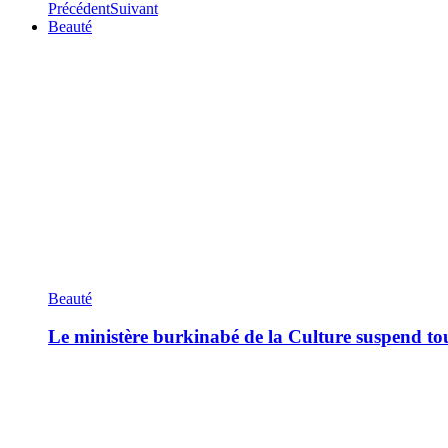
Précédent
Suivant
Beauté
Beauté
Le ministère burkinabé de la Culture suspend tous