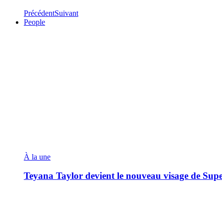
Précédent
Suivant
People
À la une
Teyana Taylor devient le nouveau visage de Sup