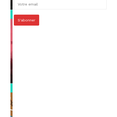
par
Rédaction
April 1, 2022
0:13
S'abonner
VIDEOS
Support Black Business Wee-kend
par
Rédaction
April 1, 2022
2:02