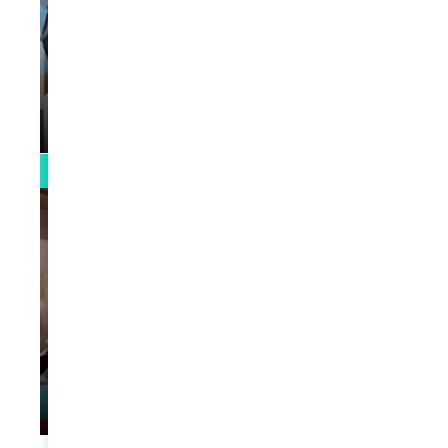
VIDEOS
La rubrique santé speciale coronavirus
du Docteur Makanda
par
Rédaction
April 1, 2022
0:13
VIDEOS
L’artiste Yoan s’exprime
par
Rédaction
January 1, 2022