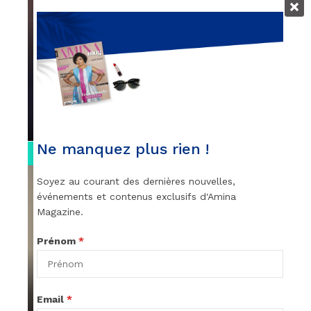
VIDEOS
Remerciements à Ayden pour son
message sur AMINA, le Magazine de la
Femme
par
Rédaction
April 1, 2022
Ne manquez plus rien !
0:13
Soyez au courant des dernières nouvelles,
événements et contenus exclusifs d'Amina
Magazine.
Prénom
*
VIDEOS
Stacy passe un message
Email
*