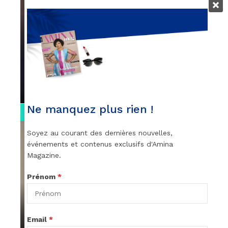
VIDEOS
Remerciements à Ayden pour son
message sur AMINA, le Magazine de la
Femme
par
Rédaction
April 1, 2022
Ne manquez plus rien !
0:13
Soyez au courant des dernières nouvelles,
événements et contenus exclusifs d'Amina
Magazine.
Prénom
*
VIDEOS
Stacy passe un message
Email
*