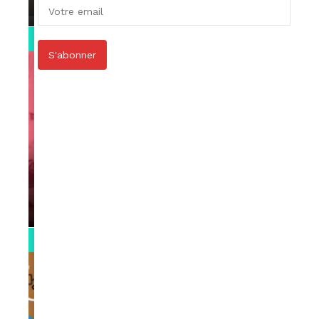
par
Rédaction
April 1, 2022
0:13
S'abonner
VIDEOS
Support Black Business Wee-kend
par
Rédaction
April 1, 2022
2:02