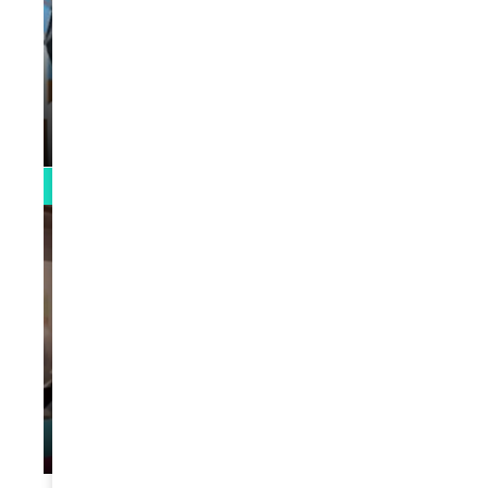
VIDEOS
La rubrique santé speciale coronavirus
du Docteur Makanda
par
Rédaction
April 1, 2022
0:13
VIDEOS
L’artiste Yoan s’exprime
par
Rédaction
January 1, 2022