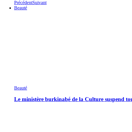
Précédent
Suivant
Beauté
Beauté
Le ministère burkinabé de la Culture suspend tous