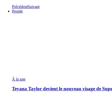
Précédent
Suivant
People
À la une
Teyana Taylor devient le nouveau visage de Sup