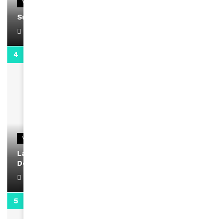
VIDEOS
Support Black Business Wee-kend
April 1, 2022
2:02
VIDEOS
La rubrique santé speciale coronavirus du
Docteur Makanda
April 1, 2022
0:13