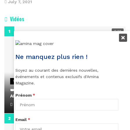
July 7, 2021
Vidéos
0:29
Ne manquez plus rien !
Soyez au courant des dernières nouvelles,
événements et contenus exclusifs d'Amina
VIDEOS
Magazine.
👑 Remerciements à Ayden pour son message sur
Prénom
*
AMINA, le Magazine de la Femme
April 1, 2022
0:13
Email
*